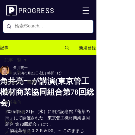
新規登録
記事
記事一覧
角井亮一
記事一覧
2025年5月21日
読了時間: 1分
角井亮一が講演(東京管工
物流2024年問題
機材商業協同組合第78回総
物流
会)
情報発信
2025年5月21日（水）に明治記念館「蓬莱の
クラブ活動
間」にて開催された「東京管工機材商業協同
執筆
組合 第78回総会」にて、
「物流革命２０２５＆DX」～ このままじ
メディア/登壇