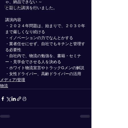
ゃ、納品できない ～
EC/AI/小売
と題した講演を行いました。
講演内容
・２０２４年問題は、始まりで、２０３０年
まで厳しくなり続ける
・イノベーションの力でなんとかする
・業者任せにせず、自社でもキチンと管理す
る必要性
・自社内で、物流の勉強を、書籍・セミナ
ー・見学会でさせる人を決める
・ホワイト物流宣言やトラックGメンの解説
・女性ドライバー、高齢ドライバーの活用
メディア/登壇
物流