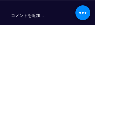
コメントを追加…
Amazon Academy登壇報
【TV出演】TBS
告
TIME」
「物流話」に無料登録を！
メールアドレス
登録
物流人材育成のプログレスクラブ
© 2025- PROGRESS CO., LTD