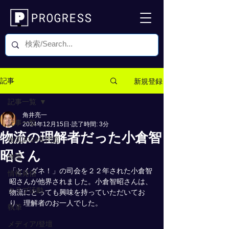
新規登録
記事
記事一覧
角井亮一
記事一覧
2024年12月15日
読了時間: 3分
物流の理解者だった小倉智
物流2024年問題
昭さん
物流
「とくダネ！」の司会を２２年された小倉智
情報発信
昭さんが他界されました。小倉智昭さんは、
クラブ活動
物流にとっても興味を持っていただいてお
り、理解者のお一人でした。
執筆
メディア/登壇