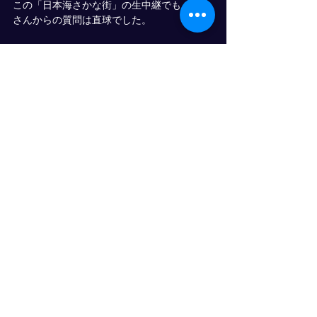
この「日本海さかな街」の生中継でも、小倉
さんからの質問は直球でした。
物流
メディア/登壇
すべて表示
最新記事