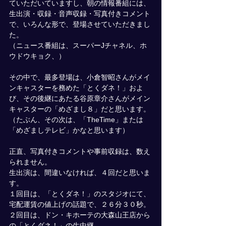
ていただいていますし、朝の情報番組には、
生出演・収録・音声収録・写真付きコメント
で、いろんな形で、登場させていただきまし
た。
（ニュース番組は、スーパーJチャネル、ホ
ウドウキョク、）
その中で、最多登場は、小倉智昭さんがメイ
ンキャスターを務めた「とくダネ！」およ
び、その後継にあたる谷原章介さんがメイン
キャスターの「めざまし８」だと思います。
（たぶん、その次は、「TheTime」または
「めざましテレビ」かなと思います）
正直、写真付きコメントや事前収録は、数え
られません。
生出演は、間違いなければ、４回だと思いま
す。
１回目は、「とくダネ！」のスタジオにて、
宅配運賃の値上げの話題で、２６分３０秒。
２回目は、ドン・キホーテの大森山王店から
の「とくダネ！」の生中継。