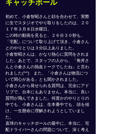
キャッチボール
初めて、小倉智昭さんと顔を合わせて、実際
に生でスタジオでやり取りをしたのは、２０
１７年３月８日水曜日。
この時の動画を見ると、２６分３０秒も、
「宅配」について取り上げて頂き、小倉さん
とのやりとりは３分以上ありました。
小倉智昭さんは、かなり熱心に質問をされま
した。あとで、スタッフの人から、「角井さ
んと小倉さんの熱血トークでしたね」と言わ
れました(^^)　また、「小倉さんは物流につ
いて関心がある」とも聞かされました。
小倉さんから発せられる質問は、完全にアド
リブで、台本にもありません。本当に、良い
質問が飛んできました。何度かのやりとりの
中でも、小倉さんは、生本番中でも、頭を傾
け、一生懸命に理解されようとしていまし
た。
直球のキャッチボールの最中に、本当に、宅
配ドライバーさんの問題について、深く考え