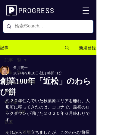
新規登録
記事
記事一覧
角井亮一
記事一覧
2024年9月16日
読了時間: 1分
創業100年「近松」のわら
物流2024年問題
び餅
物流
約２０年住んでいた秋葉原エリアを離れ、人
情報発信
形町に移ってきたのは、コロナで、最初のロ
クラブ活動
ックダウンが明けた２０２０年６月終わりで
す。
執筆
メディア/登壇
それから４年立ちましたが、このわらび餅屋