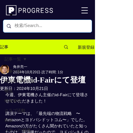
新規登録
記事
記事一覧
角井亮一
記事一覧
2024年10月20日
読了時間: 1分
伊東電機id-Fairにて登壇
物流2024年問題
更新日：
2024年10月21日
物流
今週、伊東電機さん主催のid-Fairにて登壇さ
情報発信
せていただきました！
クラブ活動
講演テーマは、「最先端の物流戦略　〜
Amazonとヨドバシドットコム〜」でした。
執筆
Amazonの方がたくさん聞かれていたと知っ
メディア/登壇
たのは、講演後だったので、ヨドバシさんの