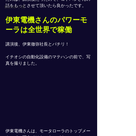
話をもっとさせて頂いたら良かったです。
EC/AI/小売
伊東電機さんのパワーモ
ーラは全世界で稼働
講演後、伊東徹弥社長とパチリ！
イチオシの自動化設備のマテハンの前で、写
真を撮りました。
伊東電機さんは、モータローラのトップメー