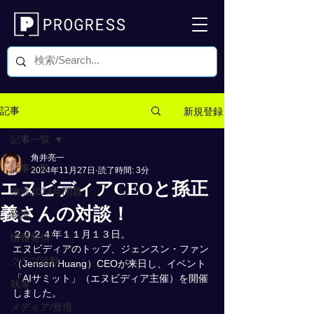
新規登録
記事
記事一覧
角井亮一
記事一覧
2024年11月27日
読了時間: 3分
エヌビディアCEOと孫正
物流2024年問題
義さんの対談！
物流
２０２４年１１月１３日。
情報発信
エヌビディアのトップ、ジェンスン・ファン
クラブ活動
（Jensen Huang）CEOが来日し、イベント
「AIサミット」（エヌビディア主催）を開催
執筆
しました。
メディア/登壇