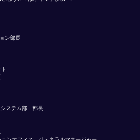
ョン部長
ット
長
報システム部　部長
社
ションオフィス　ジェネラルマネージャー