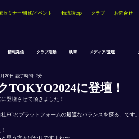
流セミナー/研修/イベント
物流話top
クラブ
お問合せ
情報発信
クラブ活動
執筆
メディア/登壇
0月20日
読了時間: 2分
TOKYO2024に登壇！
京に登壇させて頂きました！
自社ECとプラットフォームの最適なバランスを探る」です
人！
あと思う方々ばかりですよね〜。