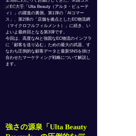
全3回にわたってお届けしてきた、米国コス
メEC大手「Ulta Beauty（アルタ・ビューテ
EC/AI/小売
ィ）」の躍進の裏側。第1弾の「AIコマー
ス」、第2弾の「店舗を拠点としたEC物流網
（マイクロフルフィルメント）」に続き、い
よいよ最終回となる第3弾です。
今回は、高度なAIと強固なEC物流のインフラ
に「顧客を送り込む」ための最大の武器、す
なわち圧倒的な顧客データと最新SNSを掛け
合わせたマーケティング戦略について解説し
ます。
強さの源泉「Ulta Beauty 