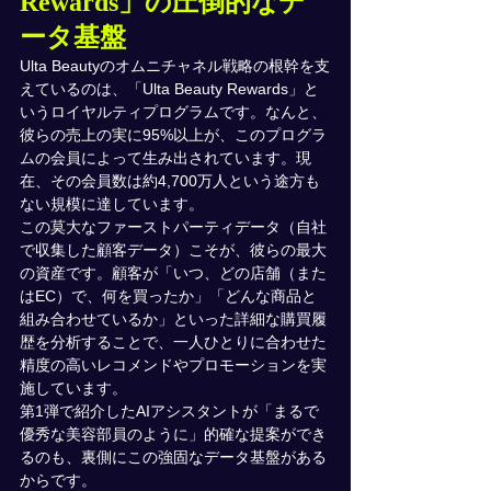
Rewards」の圧倒的なデ
ータ基盤
Ulta Beautyのオムニチャネル戦略の根幹を支
えているのは、「Ulta Beauty Rewards」と
いうロイヤルティプログラムです。なんと、
彼らの売上の実に95%以上が、このプログラ
ムの会員によって生み出されています。現
在、その会員数は約4,700万人という途方も
ない規模に達しています。
この莫大なファーストパーティデータ（自社
で収集した顧客データ）こそが、彼らの最大
の資産です。顧客が「いつ、どの店舗（また
はEC）で、何を買ったか」「どんな商品と
組み合わせているか」といった詳細な購買履
歴を分析することで、一人ひとりに合わせた
精度の高いレコメンドやプロモーションを実
施しています。
第1弾で紹介したAIアシスタントが「まるで
優秀な美容部員のように」的確な提案ができ
るのも、裏側にこの強固なデータ基盤がある
からです。