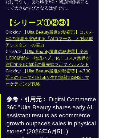
だけでなく、あらゆるEC・物流関係者にと
って大きな学びとなるはずです。
【シリーズ①②③】
Click!👉 
【Ulta Beauty躍進の秘密①】コスメ
ECの限界を突破する「AIコマース」と対話型
アシスタントの実力
Click!👉 
【Ulta Beauty躍進の秘密②】全米
1,500店舗を「物流ハブ」化！コスメ業界が
注目するEC物流の最先端フルフィルメント
Click!👉 
【Ulta Beauty躍進の秘密③】4,700
万人のデータ×TikTokが生む無敵のSNS・マ
ーケティング戦略
参考・引用元：
 Digital Commerce 
360 "Ulta Beauty shares early AI 
assistant results as ecommerce 
growth outpaces sales in physical 
stores" (2026年6月5日) 