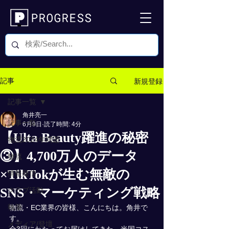
新規登録
記事
記事一覧
角井亮一
記事一覧
6月9日
読了時間: 4分
【Ulta Beauty躍進の秘密
物流2024年問題
③】4,700万人のデータ
物流
×TikTokが生む無敵の
情報発信
SNS・マーケティング戦略
クラブ活動
執筆
物流・EC業界の皆様、こんにちは。角井で
す。
メディア/登壇