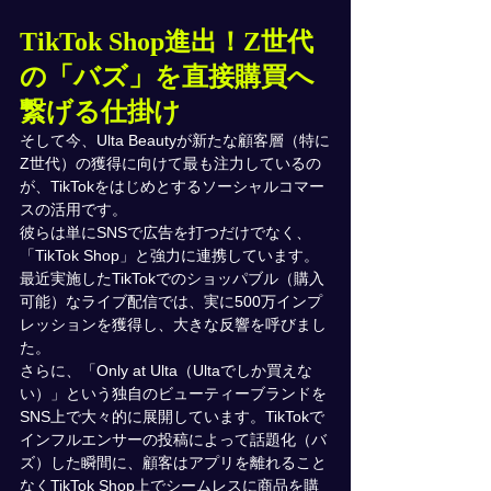
TikTok Shop進出！Z世代
の「バズ」を直接購買へ
繋げる仕掛け
そして今、Ulta Beautyが新たな顧客層（特に
Z世代）の獲得に向けて最も注力しているの
が、TikTokをはじめとするソーシャルコマー
スの活用です。
彼らは単にSNSで広告を打つだけでなく、
「TikTok Shop」と強力に連携しています。
最近実施したTikTokでのショッパブル（購入
可能）なライブ配信では、実に500万インプ
レッションを獲得し、大きな反響を呼びまし
た。
さらに、「Only at Ulta（Ultaでしか買えな
い）」という独自のビューティーブランドを
SNS上で大々的に展開しています。TikTokで
インフルエンサーの投稿によって話題化（バ
ズ）した瞬間に、顧客はアプリを離れること
なくTikTok Shop上でシームレスに商品を購