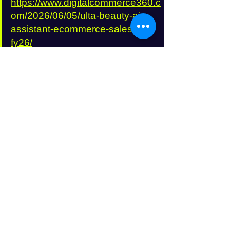
https://www.digitalcommerce360.c
om/2026/06/05/ulta-beauty-ai-
assistant-ecommerce-sales-q1-
fy26/
EC/AI/小売
すべて表示
最新記事