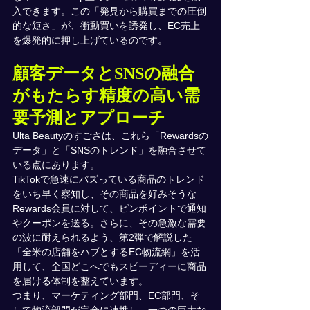
入できます。この「発見から購買までの圧倒
的な短さ」が、衝動買いを誘発し、EC売上
を爆発的に押し上げているのです。
顧客データとSNSの融合
がもたらす精度の高い需
要予測とアプローチ
Ulta Beautyのすごさは、これら「Rewardsの
データ」と「SNSのトレンド」を融合させて
いる点にあります。
TikTokで急速にバズっている商品のトレンド
をいち早く察知し、その商品を好みそうな
Rewards会員に対して、ピンポイントで通知
やクーポンを送る。さらに、その急激な需要
の波に耐えられるよう、第2弾で解説した
「全米の店舗をハブとするEC物流網」を活
用して、全国どこへでもスピーディーに商品
を届ける体制を整えています。
つまり、マーケティング部門、EC部門、そ
して物流部門が完全に連携し、一つの巨大な